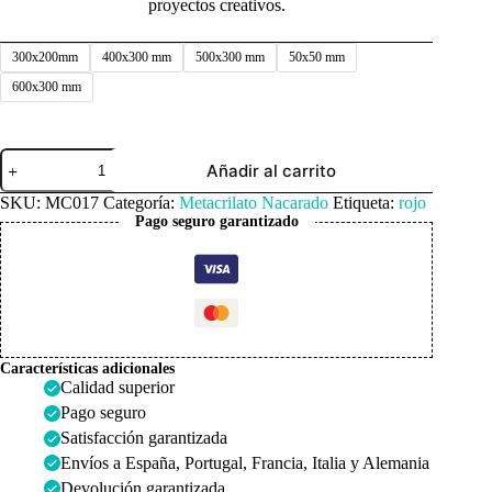
proyectos creativos.
300x200mm
400x300 mm
500x300 mm
50x50 mm
600x300 mm
Metacrilato
Añadir al carrito
Nacarado
Rojo
SKU:
MC017
Categoría:
Metacrilato Nacarado
Etiqueta:
rojo
3mm
Pago seguro garantizado
cantidad
Características adicionales
Calidad superior
Pago seguro
Satisfacción garantizada
Envíos a España, Portugal, Francia, Italia y Alemania
Devolución garantizada