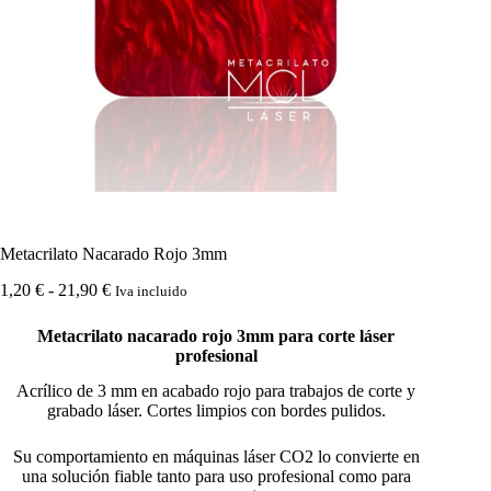
Metacrilato Nacarado Rojo 3mm
Rango
1,20
€
-
21,90
€
Iva incluido
de
precios:
Metacrilato nacarado rojo 3mm para corte láser
desde
profesional
1,20 €
hasta
Acrílico de 3 mm en acabado rojo para trabajos de corte y
21,90 €
grabado láser. Cortes limpios con bordes pulidos.
Su comportamiento en máquinas láser CO2 lo convierte en
una solución fiable tanto para uso profesional como para