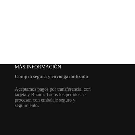
MÁS INFORMACIÓN
Compra segura y envío garantizado
Aceptamos pagos por transferencia, con
tarjeta y Bizum. Todos los pedidos se
procesan con embalaje seguro y
seguimiento.