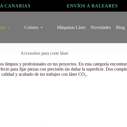
 CANARIAS
ENVÍOS A BALEARES
Inicio
/
Accesorios para corte láser
tos
Colores
Máquinas Láser
Novedades
Blog
Accesorios para corte láser
os limpios y profesionales en tus proyectos. En esta categoría encontra
rfecto para fijar piezas con precisión sin dañar la superficie. Dos compl
calidad y acabado de tus trabajos con láser CO₂.