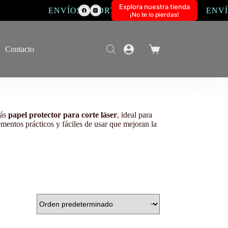
Explora nuestra tienda
ENVÍOS A PORTUGAL
ENVÍO
¡No te lo pierdas!
Contacto
Carro
de
compra
rás
papel protector para corte láser
, ideal para
ementos prácticos y fáciles de usar que mejoran la