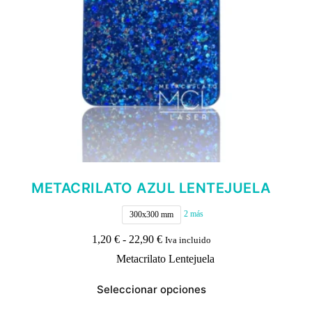
METACRILATO AZUL LENTEJUELA
2 más
300x300 mm
Rango
1,20
€
-
22,90
€
Iva incluido
de
Metacrilato Lentejuela
precios:
desde
Este
1,20 €
Seleccionar opciones
producto
hasta
tiene