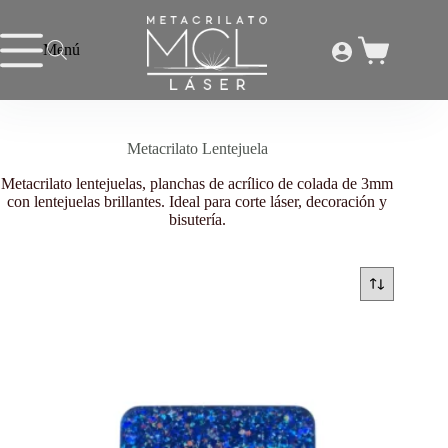
Saltar
al
contenido
Menú
Carro
Inicio
/
Metacrilato Lentejuela
de
compra
Metacrilato Lentejuela
Metacrilato lentejuelas, planchas de acrílico de colada de 3mm
con lentejuelas brillantes. Ideal para corte láser, decoración y
bisutería.