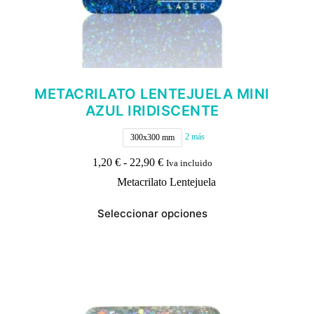
METACRILATO LENTEJUELA MINI
AZUL IRIDISCENTE
2 más
300x300 mm
Rango
1,20
€
-
22,90
€
Iva incluido
de
Metacrilato Lentejuela
precios:
desde
Este
1,20 €
Seleccionar opciones
producto
hasta
tiene
22,90 €
múltiples
variantes.
Las
opciones
se
pueden