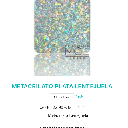
elegir
en
la
página
de
producto
METACRILATO PLATA LENTEJUELA
2 más
300x300 mm
Rango
1,20
€
-
22,90
€
Iva incluido
de
Metacrilato Lentejuela
precios:
desde
Este
1,20 €