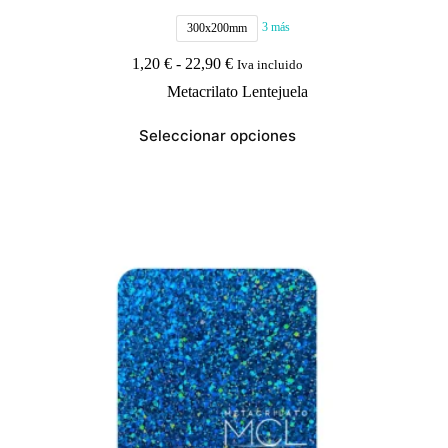
3 más
300x200mm
Rango
1,20
€
-
22,90
€
Iva incluido
de
Metacrilato Lentejuela
precios:
desde
Este
1,20 €
Seleccionar opciones
producto
hasta
tiene
22,90 €
múltiples
variantes.
Las
opciones
se
pueden
elegir
en
la
página
de
producto