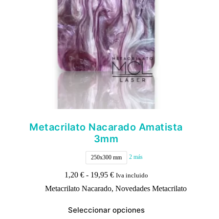
página
de
producto
Metacrilato Nacarado Amatista
3mm
2 más
250x300 mm
Rango
1,20
€
-
19,95
€
Iva incluido
de
Metacrilato Nacarado
,
Novedades Metacrilato
precios:
desde
Este
1,20 €
Seleccionar opciones
producto
hasta