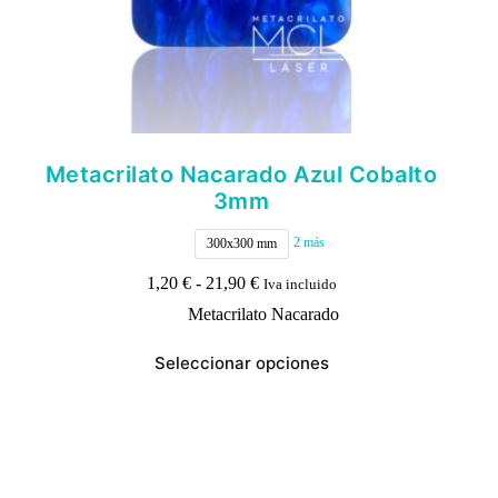
Metacrilato Nacarado Azul Cobalto
3mm
2 más
300x300 mm
Rango
1,20
€
-
21,90
€
Iva incluido
de
Metacrilato Nacarado
precios:
desde
Este
1,20 €
Seleccionar opciones
producto
hasta
tiene
21,90 €
múltiples
variantes.
Las
opciones
se