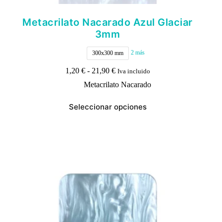
Metacrilato Nacarado Azul Glaciar
3mm
2 más
300x300 mm
Rango
1,20
€
-
21,90
€
Iva incluido
de
Metacrilato Nacarado
precios:
desde
Este
1,20 €
Seleccionar opciones
producto
hasta
tiene
21,90 €
múltiples
variantes.
Las
opciones
se
pueden
elegir
en
la
página
de