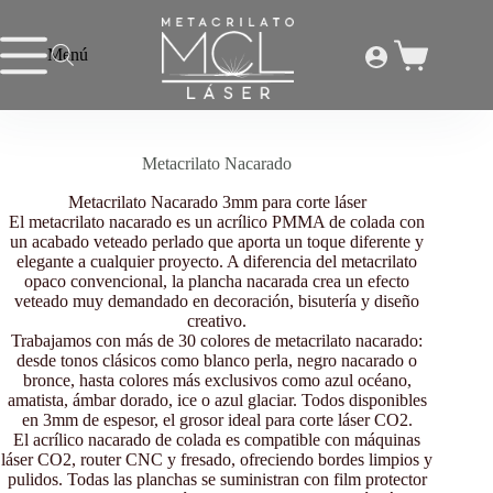
Saltar
al
contenido
Menú
Carro
Inicio
/
Metacrilato Nacarado
de
compra
Metacrilato Nacarado
Metacrilato Nacarado 3mm para corte láser
El metacrilato nacarado es un acrílico PMMA de colada con
un acabado veteado perlado que aporta un toque diferente y
elegante a cualquier proyecto. A diferencia del metacrilato
opaco convencional, la plancha nacarada crea un efecto
veteado muy demandado en decoración, bisutería y diseño
creativo.
Trabajamos con más de 30 colores de metacrilato nacarado:
desde tonos clásicos como blanco perla, negro nacarado o
bronce, hasta colores más exclusivos como azul océano,
amatista, ámbar dorado, ice o azul glaciar. Todos disponibles
en 3mm de espesor, el grosor ideal para corte láser CO2.
El acrílico nacarado de colada es compatible con máquinas
láser CO2, router CNC y fresado, ofreciendo bordes limpios y
pulidos. Todas las planchas se suministran con film protector