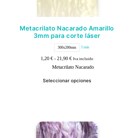
Metacrilato Nacarado Amarillo
3mm para corte láser
3 más
300x200mm
Rango
1,20
€
-
21,90
€
Iva incluido
de
Metacrilato Nacarado
precios:
desde
Este
1,20 €
Seleccionar opciones
producto
hasta
tiene
21,90 €
múltiples
variantes.
Las
opciones
se
pueden
elegir
en
la