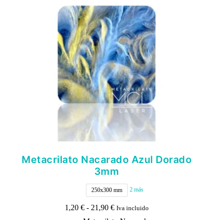
pueden
elegir
en
la
página
de
producto
Metacrilato Nacarado Azul Dorado
3mm
2 más
250x300 mm
Rango
1,20
€
-
21,90
€
Iva incluido
de