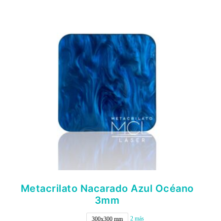
Las
opciones
se
pueden
elegir
en
la
página
de
producto
Metacrilato Nacarado Azul Océano
3mm
2 más
300x300 mm