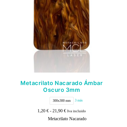
en
la
página
de
producto
Metacrilato Nacarado Ámbar
Oscuro 3mm
3 más
300x300 mm
Rango
1,20
€
-
21,90
€
Iva incluido
de
Metacrilato Nacarado
precios:
desde
Este