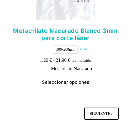
Metacrilato Nacarado Blanco 3mm
para corte láser
3 más
300x200mm
Rango
1,20
€
-
21,90
€
Iva incluido
de
Metacrilato Nacarado
precios:
desde
Este
1,20 €
Seleccionar opciones
producto
hasta
tiene
21,90 €
múltiples
variantes.
Las
opciones
SIGUIENTE
se
pueden
elegir
en