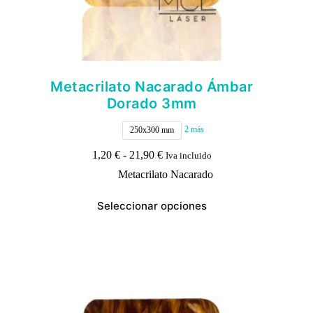
Metacrilato Nacarado Ámbar
Dorado 3mm
2 más
250x300 mm
Rango
1,20
€
-
21,90
€
Iva incluido
de
Metacrilato Nacarado
precios:
desde
Este
1,20 €
Seleccionar opciones
producto
hasta
tiene
21,90 €
múltiples
variantes.
Las
opciones
se
pueden
elegir