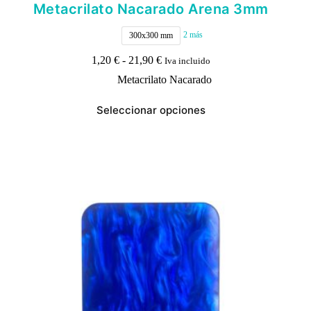
Metacrilato Nacarado Arena 3mm
2 más
300x300 mm
Rango
1,20
€
-
21,90
€
Iva incluido
de
Metacrilato Nacarado
precios:
desde
Este
1,20 €
Seleccionar opciones
producto
hasta
tiene
21,90 €
múltiples
variantes.
Las
opciones
se
pueden
elegir
en
la
página
de
producto