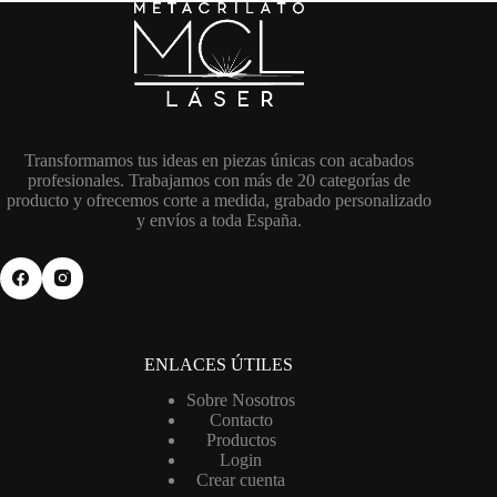
la
página
de
producto
Transformamos tus ideas en piezas únicas con acabados
profesionales. Trabajamos con más de 20 categorías de
producto y ofrecemos corte a medida, grabado personalizado
y envíos a toda España.
ENLACES ÚTILES
Sobre Nosotros
Contacto
Productos
Login
Crear cuenta