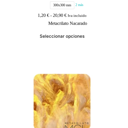
2 más
300x300 mm
Rango
1,20
€
-
20,90
€
Iva incluido
de
Metacrilato Nacarado
precios:
desde
Este
1,20 €
Seleccionar opciones
producto
hasta
tiene
20,90 €
múltiples
variantes.
Las
opciones
se
pueden
elegir
en
la
página
de
producto