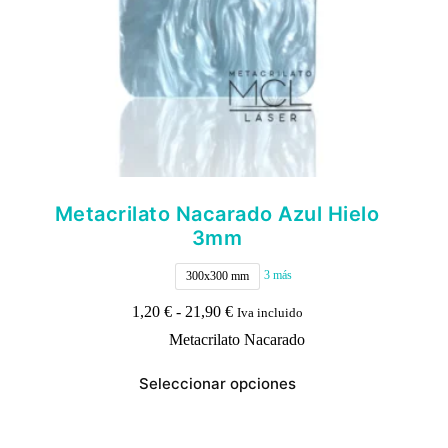
producto
Metacrilato Nacarado Azul Hielo
3mm
3 más
300x300 mm
Rango
1,20
€
-
21,90
€
Iva incluido
de
Metacrilato Nacarado
precios:
desde
Este
1,20 €
Seleccionar opciones
producto
hasta
tiene
21,90 €
múltiples
variantes.