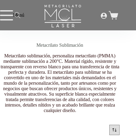
Saltar
al
contenido
Menú
Carro
Inicio
/
Metacrilato Sublimación
de
compra
Metacrilato Sublimación
Metacrilato sublimación, personaliza metacrilato (PMMA)
mediante sublimación a 200°C. Material rígido, resistente y
transparente con reverso blanco para una transferencia de tinta
perfecta y duradera. El metacrilato para sublimar se ha
convertido en uno de los materiales más demandados en el
mundo de la personalización, tanto por artesanos como por
negocios que buscan ofrecer productos únicos, resistentes y
visualmente atractivos. Su superficie blanca especialmente
tratada permite transferencias de alta calidad, con colores
intensos, detalles nítidos y un acabado brillante que realza
cualquier diseño.