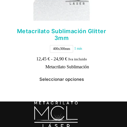
Metacrilato Sublimación Glitter
3mm
1 más
400x300mm
Rango
12,45
€
-
24,90
€
Iva incluido
de
Metacrilato Sublimación
precios:
desde
Este
12,45 €
Seleccionar opciones
producto
hasta
tiene
24,90 €
múltiples
variantes.
Las
opciones
se
pueden
elegir
en