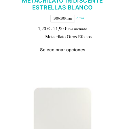
METACRILATO IRIDISCENTE
ESTRELLAS BLANCO
2 más
300x300 mm
Rango
1,20
€
-
21,90
€
Iva incluido
de
Metacrilato Otros Efectos
precios:
desde
Este
1,20 €
Seleccionar opciones
producto
hasta
tiene
21,90 €
múltiples
variantes.
Las
opciones
se
pueden
elegir
en
la
página
de
producto