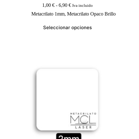
Rango
1,00
€
-
6,90
€
Iva incluido
de
Metacrilato 1mm
,
Metacrilato Opaco Brillo
precios:
desde
Este
1,00 €
Seleccionar opciones
producto
hasta
tiene
6,90 €
múltiples
variantes.
Las
opciones
se
pueden
elegir
en
la
página
de
producto