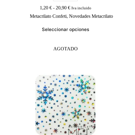
Rango
1,20
€
-
20,90
€
Iva incluido
de
Metacrilato Confeti
,
Novedades Metacrilato
precios:
desde
Este
1,20 €
Seleccionar opciones
producto
hasta
tiene
20,90 €
múltiples
variantes.
AGOTADO
Las
opciones
se
pueden
elegir
en
la
página
de
producto