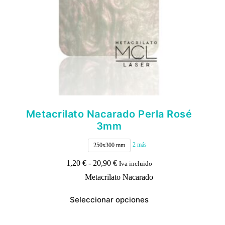
producto
Metacrilato Nacarado Perla Rosé
3mm
2 más
250x300 mm
Rango
1,20
€
-
20,90
€
Iva incluido
de
Metacrilato Nacarado
precios:
desde
Este
1,20 €
Seleccionar opciones
producto
hasta
tiene
20,90 €
múltiples