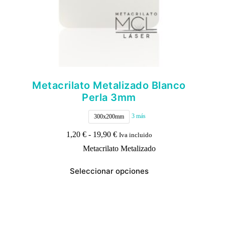
Metacrilato Metalizado Blanco
Perla 3mm
3 más
300x200mm
Rango
1,20
€
-
19,90
€
Iva incluido
de
Metacrilato Metalizado
precios:
desde
Este
1,20 €
Seleccionar opciones
producto
hasta
tiene
19,90 €
múltiples
variantes.
Las
opciones