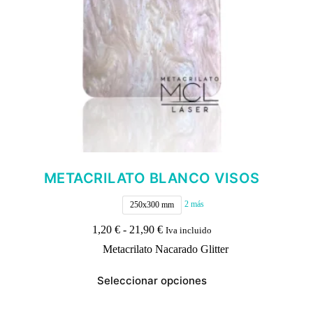
página
de
producto
METACRILATO BLANCO VISOS
2 más
250x300 mm
Rango
1,20
€
-
21,90
€
Iva incluido
de
Metacrilato Nacarado Glitter
precios:
desde
Este
1,20 €
Seleccionar opciones
producto
hasta
tiene
21,90 €
múltiples