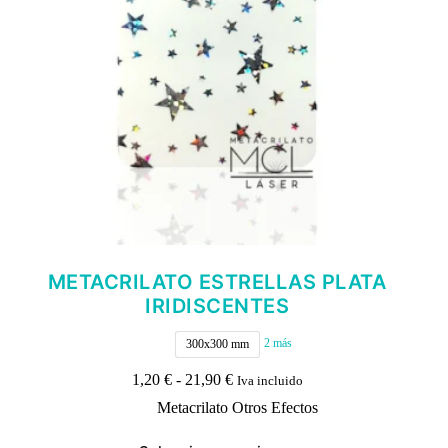
METACRILATO ESTRELLAS PLATA
IRIDISCENTES
2 más
300x300 mm
Rango
1,20
€
-
21,90
€
Iva incluido
de
Metacrilato Otros Efectos
precios:
desde
Este