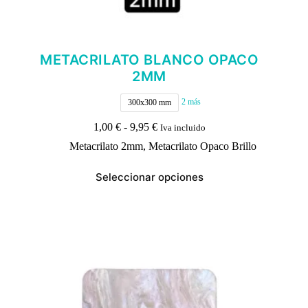
METACRILATO BLANCO OPACO
2MM
2 más
300x300 mm
Rango
1,00
€
-
9,95
€
Iva incluido
de
Metacrilato 2mm
,
Metacrilato Opaco Brillo
precios:
desde
Este
1,00 €
Seleccionar opciones
producto
hasta
tiene
9,95 €
múltiples
variantes.
Las
opciones
se
pueden
elegir
en
la