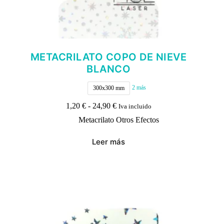
METACRILATO COPO DE NIEVE
BLANCO
2 más
300x300 mm
Rango
1,20
€
-
24,90
€
Iva incluido
de
Metacrilato Otros Efectos
precios:
desde
1,20 €
Leer más
hasta
24,90 €