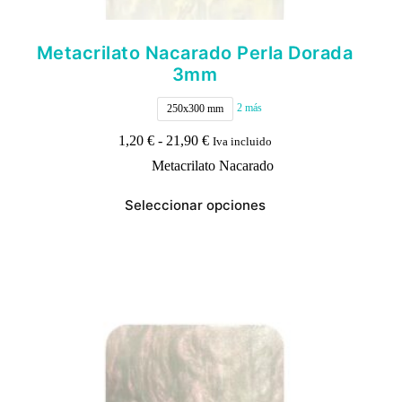
Metacrilato Nacarado Perla Dorada
3mm
2 más
250x300 mm
Rango
1,20
€
-
21,90
€
Iva incluido
de
Metacrilato Nacarado
precios:
desde
Este
1,20 €
Seleccionar opciones
producto
hasta
tiene
21,90 €
múltiples
variantes.
Las
opciones
se
pueden
elegir
en
la
página
de