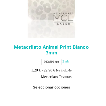
Metacrilato Animal Print Blanco
3mm
2 más
300x300 mm
Rango
1,20
€
-
22,90
€
Iva incluido
de
Metacrilato Texturas
precios:
desde
Este
1,20 €
Seleccionar opciones
producto
hasta
tiene
22,90 €
múltiples
variantes.
Las