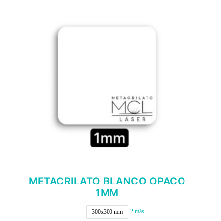
opciones
se
pueden
elegir
en
la
página
de
producto
METACRILATO BLANCO OPACO
1MM
2 más
300x300 mm