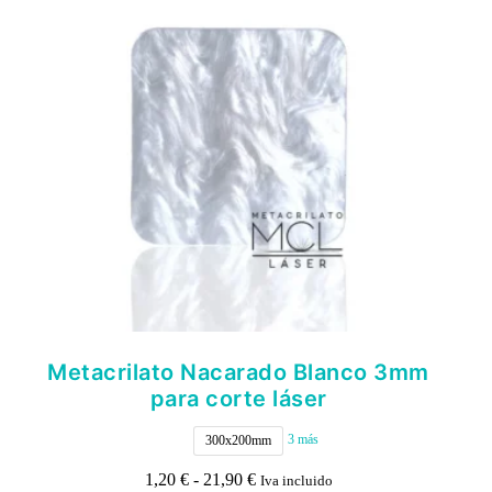
se
pueden
elegir
en
la
página
de
producto
Metacrilato Nacarado Blanco 3mm
para corte láser
3 más
300x200mm
Rango
1,20
€
-
21,90
€
Iva incluido