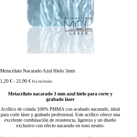
Metacrilato Nacarado Azul Hielo 3mm
Rango
1,20
€
-
21,90
€
Iva incluido
de
precios:
Metacrilato nacarado 3 mm azul hielo para corte y
desde
grabado láser
1,20 €
hasta
Acrílico de colada 100% PMMA con acabado nacarado, ideal
21,90 €
para corte láser y grabado profesional. Este acrílico ofrece una
excelente combinación de resistencia, ligereza y un diseño
exclusivo con efecto nacarado en tono neutro.