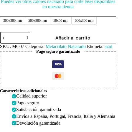
Puedes ver otros colores nacarado para corte láser disponibles
en nuestra tienda
300x300 mm
500x300 mm
50x50 mm
600x300 mm
Metacrilato
Añadir al carrito
Nacarado
Azul
SKU:
MC07
Categoría:
Metacrilato Nacarado
Etiqueta:
azul
Hielo
Pago seguro garantizado
3mm
cantidad
Características adicionales
Calidad superior
Pago seguro
Satisfacción garantizada
Envíos a España, Portugal, Francia, Italia y Alemania
Devolución garantizada