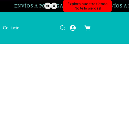
Explora nuestra tienda
VÍOS A PORTUGAL
ENVÍOS A FRANCI
¡No te lo pierdas!
Contacto
Carro
de
compra