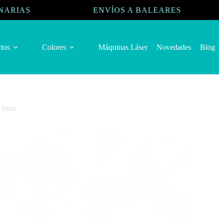
ENVÍOS A BALEARES
EN
tos
Colores
Máquinas Láser
Novedades
Blog
o 3mm