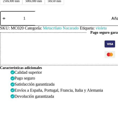
250x300 mm
500x300 mm
50x50 mm
Metacrilato
Nacarado
Aña
Púrpura
Ópalo
SKU:
MC020
Categoría:
Metacrilato Nacarado
Etiqueta:
violeta
3mm
Pago seguro gara
cantidad
Características adicionales
Calidad superior
Pago seguro
Satisfacción garantizada
Envíos a España, Portugal, Francia, Italia y Alemania
Devolución garantizada