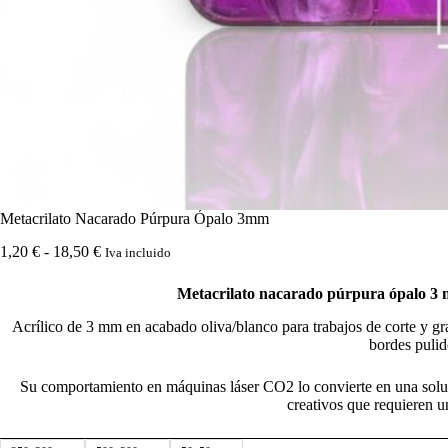
Metacrilato Nacarado Púrpura Ópalo 3mm
Rango
1,20
€
-
18,50
€
Iva incluido
de
precios:
Metacrilato nacarado púrpura ópalo 3 m
desde
1,20 €
Acrílico de 3 mm en acabado oliva/blanco para trabajos de corte y gra
hasta
bordes pulid
18,50 €
Su comportamiento en máquinas láser CO2 lo convierte en una soluc
creativos que requieren 