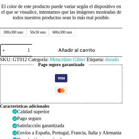
El color de este producto puede variar según el dispositivo en
el que se visualice, intentamos que las imágenes mostradas de
todos nuestros productos sean lo más real posible.
300x300 mm
50x50 mm
600x300 mm
Metacrilato
Añadir al carrito
Glitter
Dorado
SKU:
GT012
Categoría:
Metacrilato Glitter
Etiqueta:
dorado
Claro
Pago seguro garantizado
3mm
cantidad
Características adicionales
Calidad superior
Pago seguro
Satisfacción garantizada
Envíos a España, Portugal, Francia, Italia y Alemania