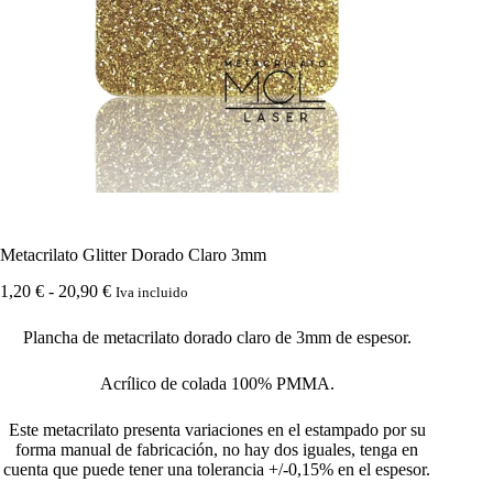
Metacrilato Glitter Dorado Claro 3mm
Rango
1,20
€
-
20,90
€
Iva incluido
de
precios:
Plancha de metacrilato dorado claro de 3mm de espesor.
desde
1,20 €
Acrílico de colada 100% PMMA.
hasta
20,90 €
Este metacrilato presenta variaciones en el estampado por su
forma manual de fabricación, no hay dos iguales, tenga en
cuenta que puede tener una tolerancia +/-0,15% en el espesor.