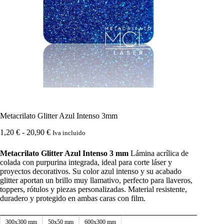
Metacrilato Glitter Azul Intenso 3mm
Rango
1,20
€
-
20,90
€
Iva incluido
de
precios:
Metacrilato Glitter Azul Intenso 3 mm
Lámina acrílica de
desde
colada con purpurina integrada, ideal para corte láser y
1,20 €
proyectos decorativos. Su color azul intenso y su acabado
hasta
glitter aportan un brillo muy llamativo, perfecto para llaveros,
20,90 €
toppers, rótulos y piezas personalizadas. Material resistente,
duradero y protegido en ambas caras con film.
300x300 mm
50x50 mm
600x300 mm