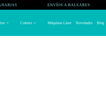
IAS
ENVÍOS A BALEARES
tos
Colores
Máquinas Láser
Novedades
Blog