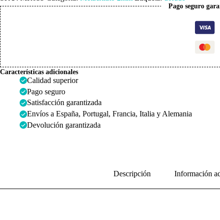
cantidad
Pago seguro gara
Características adicionales
Calidad superior
Pago seguro
Satisfacción garantizada
Envíos a España, Portugal, Francia, Italia y Alemania
Devolución garantizada
Descripción
Información ad