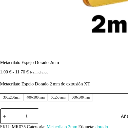
Metacrilato Espejo Dorado 2mm
Rango
1,00
€
-
11,70
€
Iva incluido
de
precios:
Metacrilato Espejo Dorado 2 mm de extrusión XT
desde
1,00 €
hasta
300x200mm
400x300 mm
50x50 mm
600x300 mm
11,70 €
Metacrilato
Espejo
Aña
Dorado
2mm
SKU:
MR035
Categoría:
Metacrilato 2mm
Etiqueta:
dorado