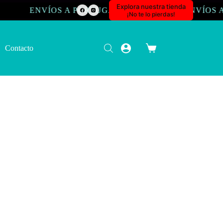
Explora nuestra tienda
ENVÍOS A PORTUGAL
ENVÍOS A FRA
¡No te lo pierdas!
Contacto
Carro
de
compra