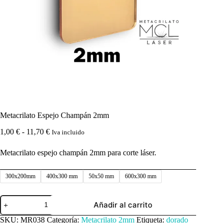
Metacrilato Espejo Champán 2mm
Rango
1,00
€
-
11,70
€
Iva incluido
de
precios:
Metacrilato espejo champán 2mm para corte láser.
desde
1,00 €
hasta
300x200mm
400x300 mm
50x50 mm
600x300 mm
11,70 €
Metacrilato
Añadir al carrito
Espejo
Champán
SKU:
MR038
Categoría:
Metacrilato 2mm
Etiqueta:
dorado