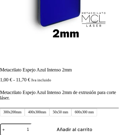
Metacrilato Espejo Azul Intenso 2mm
Rango
1,00
€
-
11,70
€
Iva incluido
de
precios:
Metacrilato Espejo Azul Intenso 2mm de extrusión para corte
desde
láser.
1,00 €
hasta
11,70 €
300x200mm
400x300mm
50x50 mm
600x300 mm
Metacrilato
Añadir al carrito
Espejo