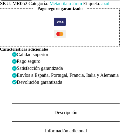
Azul
SKU:
MR052
Categoría:
Metacrilato 2mm
Etiqueta:
azul
Intenso
Pago seguro garantizado
2mm
cantidad
Características adicionales
Calidad superior
Pago seguro
Satisfacción garantizada
Envíos a España, Portugal, Francia, Italia y Alemania
Devolución garantizada
Descripción
Información adicional